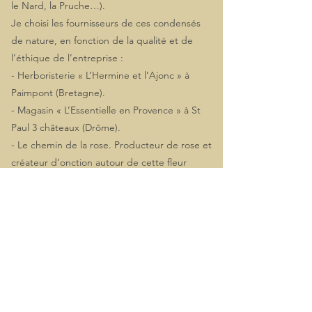
le Nard, la Pruche…).
Je choisi les fournisseurs de ces condensés
de nature, en fonction de la qualité et de
l’éthique de l’entreprise :
- Herboristerie « L’Hermine et l’Ajonc » à
Paimpont (Bretagne).
- Magasin « L’Essentielle en Provence » à St
Paul 3 châteaux (Drôme).
- Le chemin de la rose. Producteur de rose et
créateur d’onction autour de cette fleur
sacrée (Aude).
Je tiens à préciser que ces soins sont loin de
quelconque ordre religieux dogmatique ou
sectaire.
Soyez les bienvenus avec votre ouverture de
cœur et d’esprit,
vous en serait reçu comme tel.